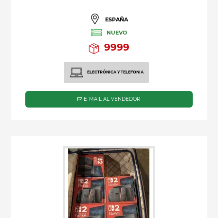
ESPAÑA
NUEVO
9999
ELECTRÓNICA Y TELEFONIA
E-MAIL AL VENDEDOR