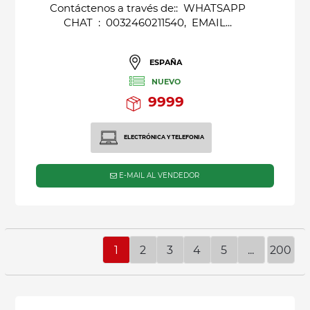
Contáctenos a través de:: WHATSAPP
CHAT : 0032460211540, EMAIL...
ESPAÑA
NUEVO
9999
ELECTRÓNICA Y TELEFONIA
E-MAIL AL VENDEDOR
1
2
3
4
5
...
200