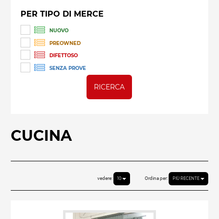
PER TIPO DI MERCE
NUOVO
PREOWNED
DIFETTOSO
SENZA PROVE
RICERCA
CUCINA
vedere:
Ordina per:
10
PIÙ RECENTE