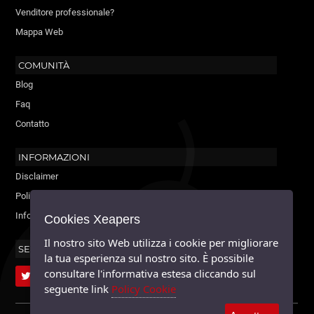
Venditore professionale?
Mappa Web
COMUNITÀ
Blog
Faq
Contatto
INFORMAZIONI
Disclaimer
Policy Cookie
Informativa sulla privacy
Cookies Xeapers
Il nostro sito Web utilizza i cookie per migliorare
SEGUICI
la tua esperienza sul nostro sito. È possibile
consultare l'informativa estesa cliccando sul
seguente link
Policy Cookie