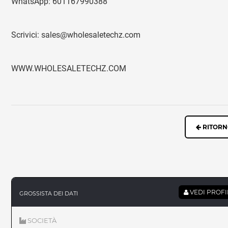
WhatsApp: 601167990388
Scrivici: sales@wholesaletechz.com
WWW.WHOLESALETECHZ.COM
RITOR
VEDI PROF
GROSSISTA DEI DATI
SOCIETÀ