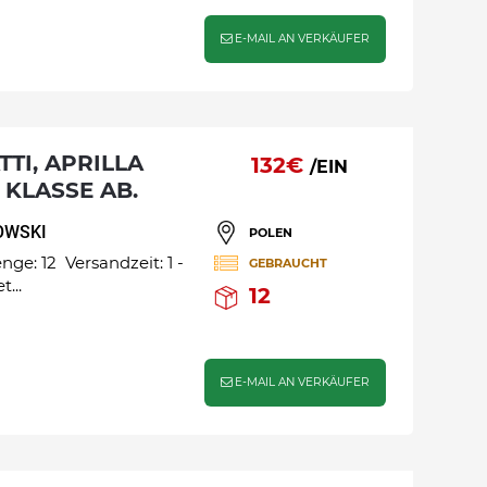
E-MAIL AN VERKÄUFER
132€
/EIN
 KLASSE AB.
OWSKI
POLEN
ge: 12 Versandzeit: 1 -
GEBRAUCHT
...
12
E-MAIL AN VERKÄUFER