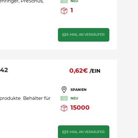
ehringer, PreSonus,
NEU
1
E-MAIL AN VERKÄUFER
0,62€
/EIN
SPANIEN
produkte Behälter für
NEU
15000
E-MAIL AN VERKÄUFER