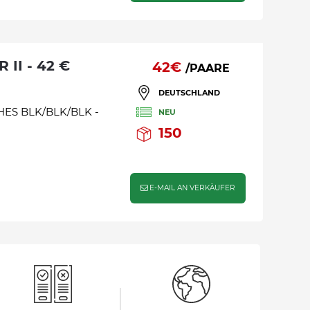
 II - 42 €
42€
/PAARE
DEUTSCHLAND
HES BLK/BLK/BLK -
NEU
150
E-MAIL AN VERKÄUFER