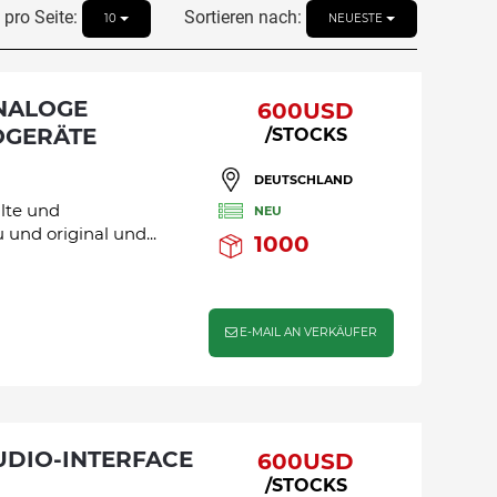
pro Seite:
Sortieren nach:
10
NEUESTE
600USD
OGERÄTE
/STOCKS
DEUTSCHLAND
ulte und
NEU
und original und...
1000
E-MAIL AN VERKÄUFER
600USD
/STOCKS