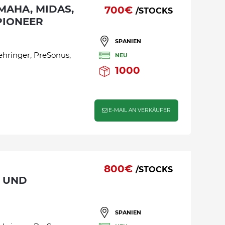
700€
/STOCKS
PIONEER
SPANIEN
ehringer, PreSonus,
NEU
1000
E-MAIL AN VERKÄUFER
800€
/STOCKS
 UND
SPANIEN