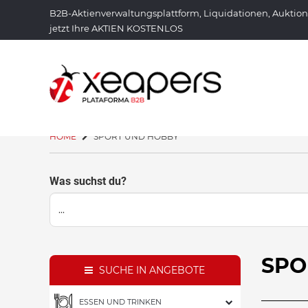
B2B-Aktienverwaltungsplattform, Liquidationen, Auktio
jetzt Ihre AKTIEN KOSTENLOS
HOME
SPORT UND HOBBY
Was suchst du?
SP
SUCHE IN ANGEBOTE
ESSEN UND TRINKEN