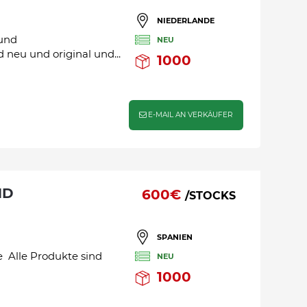
NIEDERLANDE
 und
NEU
neu und original und...
1000
E-MAIL AN VERKÄUFER
600€
/STOCKS
SPANIEN
e Alle Produkte sind
NEU
1000