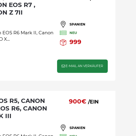
N EOS R7 ,
N Z 7II
SPANIEN
 EOS R6 Mark II, Canon
NEU
 X...
999
E-MAIL AN VERKÄUFER
900€
/EIN
EOS R6, CANON
 III
SPANIEN