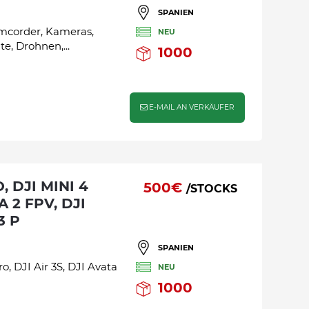
SPANIEN
order, Kameras,
NEU
e, Drohnen,...
1000
E-MAIL AN VERKÄUFER
500€
/STOCKS
A 2 FPV, DJI
3 P
SPANIEN
o, DJI Air 3S, DJI Avata
NEU
1000