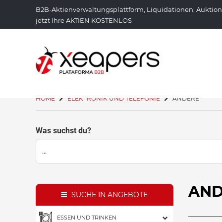
B2B-Aktienverwaltungsplattform, Liquidationen, Auktio
jetzt Ihre AKTIEN KOSTENLOS
HOME
ELEKTRONIK UND TELEFONIE
ANDERE
Was suchst du?
AN
SUCHE IN ANGEBOTE
ESSEN UND TRINKEN