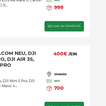
 EOS R6 Mark II, Canon
NEU
 X...
999
E-MAIL AN VERKÄUFER
400€
/EIN
O, DJI AIR 3S,
4 PRO
SPANIEN
I Mini 5 Pro, DJI
NEU
 Mavic 4...
700