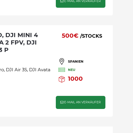
E-MAIL AN VERKÄUFER
500€
/STOCKS
A 2 FPV, DJI
3 P
SPANIEN
o, DJI Air 3S, DJI Avata
NEU
1000
E-MAIL AN VERKÄUFER