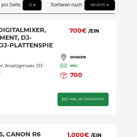
pro Seite:
Sortieren nach:
10
NEUESTE
700€
/EIN
MENT, DJ-
DJ-PLATTENSPIE
SPANIEN
, Analogmixer, DJ-
NEU
.
700
E-MAIL AN VERKÄUFER
1.000€
/EIN