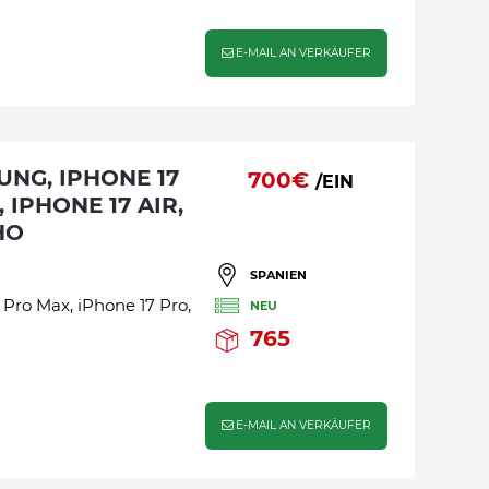
E-MAIL AN VERKÄUFER
700€
/EIN
 IPHONE 17 AIR,
HO
SPANIEN
Pro Max, iPhone 17 Pro,
NEU
765
E-MAIL AN VERKÄUFER