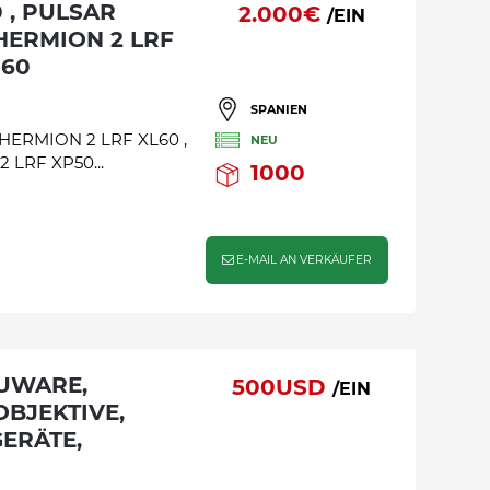
2.000€
/EIN
THERMION 2 LRF
P60
SPANIEN
THERMION 2 LRF XL60 ,
NEU
 LRF XP50...
1000
E-MAIL AN VERKÄUFER
500USD
/EIN
BJEKTIVE,
ERÄTE,