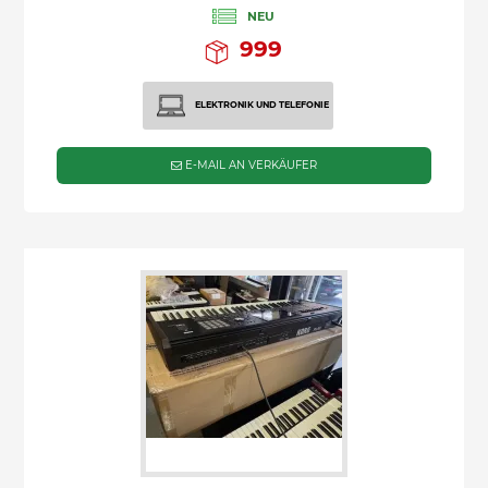
NEU
999
ELEKTRONIK UND TELEFONIE
E-MAIL AN VERKÄUFER