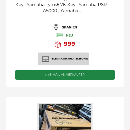
Key , Yamaha Tyros5 76-Key , Yamaha PSR-
A5000 , Yamaha...
SPANIEN
NEU
999
ELEKTRONIK UND TELEFONIE
E-MAIL AN VERKÄUFER