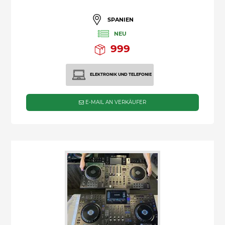
SPANIEN
NEU
999
ELEKTRONIK UND TELEFONIE
E-MAIL AN VERKÄUFER