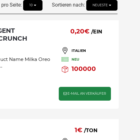
pro Seite:
Sortieren nach:
10
NEUESTE
0,20€
/EIN
 CRUNCH
ITALIEN
duct Name Milka Oreo
NEU
.
100000
E-MAIL AN VERKÄUFER
1€
/TON