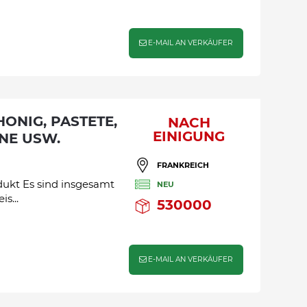
E-MAIL AN VERKÄUFER
NACH
EINIGUNG
GNE USW.
FRANKREICH
dukt Es sind insgesamt
NEU
s...
530000
E-MAIL AN VERKÄUFER