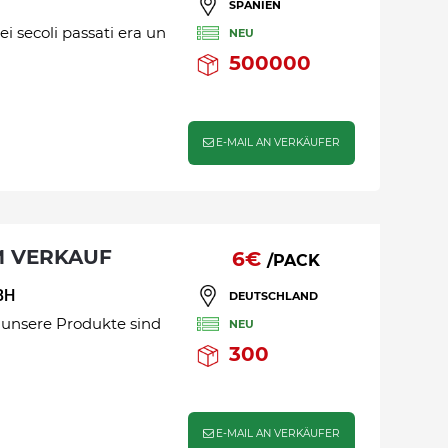
SPANIEN
i secoli passati era un
NEU
500000
E-MAIL AN VERKÄUFER
UM VERKAUF
6€
/PACK
BH
DEUTSCHLAND
 unsere Produkte sind
NEU
300
E-MAIL AN VERKÄUFER