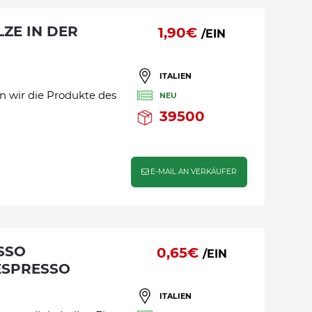
1,90€
/EIN
ITALIEN
en wir die Produkte des
NEU
39500
E-MAIL AN VERKÄUFER
0,65€
/EIN
ESPRESSO
ITALIEN