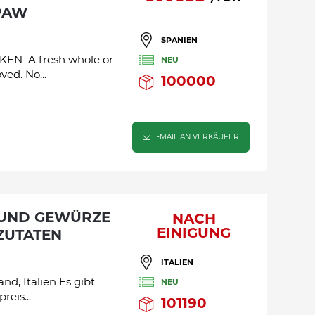
PAW
SPANIEN
N A fresh whole or
NEU
ved. No...
100000
E-MAIL AN VERKÄUFER
NACH
EINIGUNG
 ZUTATEN
ITALIEN
d, Italien Es gibt
NEU
reis...
101190