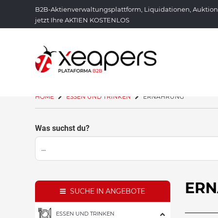
B2B-Aktienverwaltungsplattform, Liquidationen, Auktio
jetzt Ihre AKTIEN KOSTENLOS
HOME
ESSEN UND TRINKEN
ERNÄHRUNG
Was suchst du?
ER
SUCHE IN ANGEBOTE
ESSEN UND TRINKEN