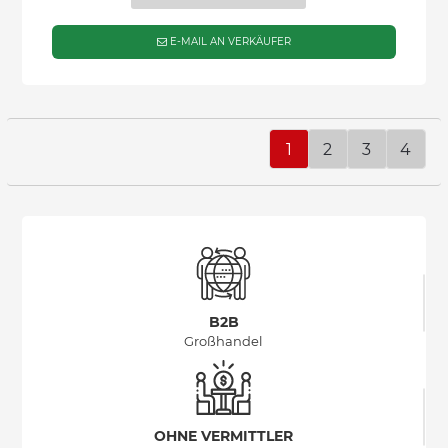
E-MAIL AN VERKÄUFER
1
2
3
4
B2B
Großhandel
OHNE VERMITTLER