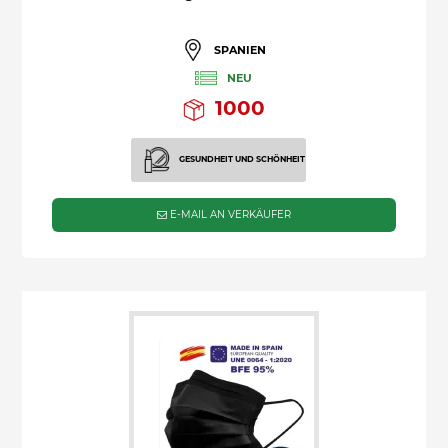
SPANIEN
NEU
1000
GESUNDHEIT UND SCHÖNHEIT
E-MAIL AN VERKÄUFER