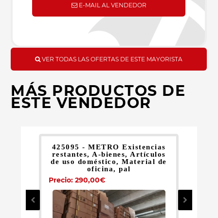
E-MAIL AL VENDEDOR
VER TODAS LAS OFERTAS DE ESTE MAYORISTA
MÁS PRODUCTOS DE
ESTE VENDEDOR
425095 - METRO Existencias
4
restantes, A-bienes, Artículos
r
de uso doméstico, Material de
d
oficina, pal
Precio: 290,00€
Pr