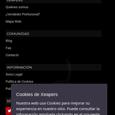
XEAPERS
Quiénes somos
¿Vendedor Profesional?
Mapa Web
COMUNIDAD
Blog
Faq
Contacto
INFORMACIÓN
Aviso Legal
Política de Cookies
Política de Privacidad
Cookies de Xeapers
SÍGUENOS
Nuestra web usa Cookies para mejorar su
experiencia en nuestro sitio. Puede consultar la
información ampliada clickando en el siguiente