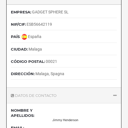
EMPRESA:
GADGET SPHERE SL
NIF/CIF:
ESB56642119
PAÍS
:
España
CIUDAD:
Malaga
CÓDIGO POSTAL:
00021
DIRECCIÓN:
Malaga, Spagna
DATOS DE CONTACTO
NOMBRE Y
APELLIDOS:
Jimmy Henderson
EMAIL: