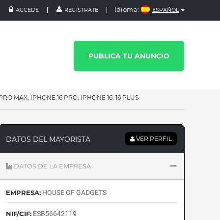
Idioma:
ACCEDE
REGÍSTRATE
ESPAÑOL
PUBLICA TU ANUNCIO
RO MAX, IPHONE 16 PRO, IPHONE 16, 16 PLUS
DATOS DEL MAYORISTA
VER PERFIL
DATOS DE LA EMPRESA
EMPRESA:
HOUSE OF GADGETS
NIF/CIF:
ESB56642119