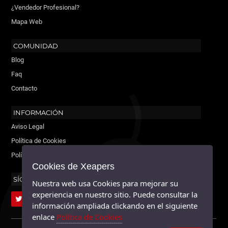
¿Vendedor Profesional?
Mapa Web
COMUNIDAD
Blog
Faq
Contacto
INFORMACIÓN
Aviso Legal
Política de Cookies
Política de Privacidad
Cookies de Xeapers
SÍGUENOS
Nuestra web usa Cookies para mejorar su
experiencia en nuestro sitio. Puede consultar la
información ampliada clickando en el siguiente
enlace
Política de Cookies
XEAPERS ©2026 - TODOS LOS DERECHOS RESERVADOS.