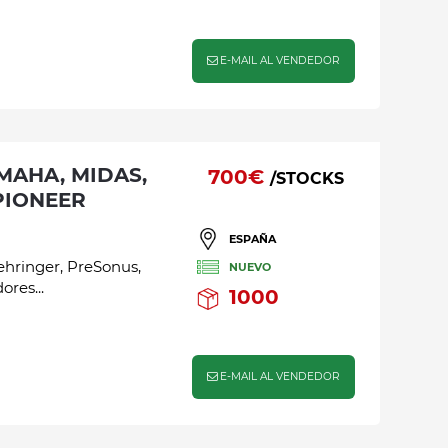
E-MAIL AL VENDEDOR
700€
/STOCKS
PIONEER
ESPAÑA
ehringer, PreSonus,
NUEVO
res...
1000
E-MAIL AL VENDEDOR