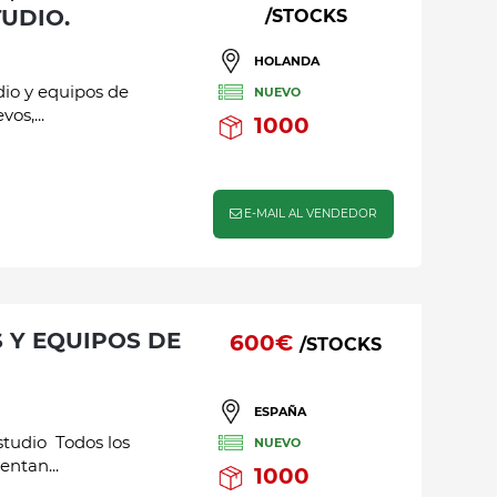
TUDIO.
/STOCKS
HOLANDA
dio y equipos de
NUEVO
os,...
1000
E-MAIL AL VENDEDOR
600€
/STOCKS
ESPAÑA
studio Todos los
NUEVO
entan...
1000