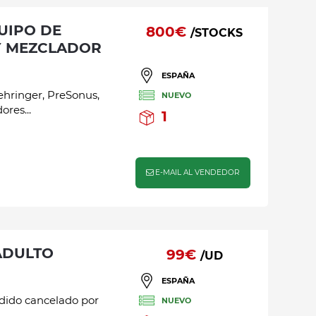
800€
/STOCKS
Y MEZCLADOR
ESPAÑA
ehringer, PreSonus,
NUEVO
res...
1
E-MAIL AL VENDEDOR
ADULTO
99€
/UD
ESPAÑA
edido cancelado por
NUEVO
.