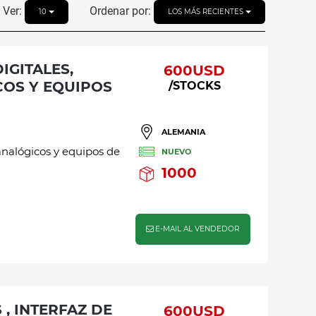
Ver:
Ordenar por:
10
LOS MÁS RECIENTES
600USD
OS Y EQUIPOS
/STOCKS
ALEMANIA
analógicos y equipos de
NUEVO
1000
E-MAIL AL VENDEDOR
600USD