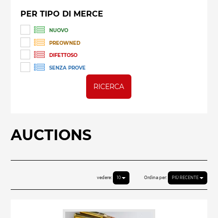
PER TIPO DI MERCE
NUOVO
PREOWNED
DIFETTOSO
SENZA PROVE
RICERCA
AUCTIONS
vedere:
Ordina per:
10
PIÙ RECENTE