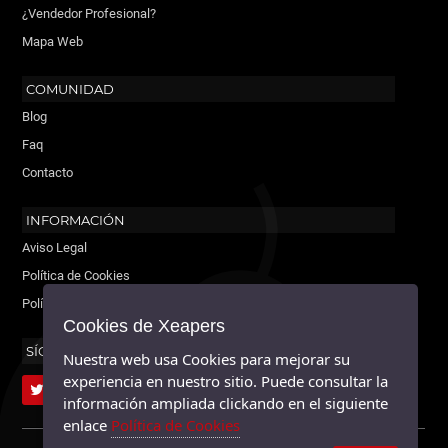
¿Vendedor Profesional?
Mapa Web
COMUNIDAD
Blog
Faq
Contacto
INFORMACIÓN
Aviso Legal
Política de Cookies
Política de Privacidad
Cookies de Xeapers
SÍGUENOS
Nuestra web usa Cookies para mejorar su
experiencia en nuestro sitio. Puede consultar la
información ampliada clickando en el siguiente
enlace
Política de Cookies
XEAPERS ©2026 - TODOS LOS DERECHOS RESERVADOS.