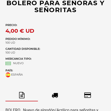
BOLERO PARA SEÑORAS Y
SEÑORITAS
PRECIO:
4,00 €
UD
PEDIDO MÍNIMO:
100 UD
CANTIDAD DISPONIBLE:
100 UD
MERCANCIA TIPO:
NUEVO
PAÍS:
ESPAÑA
BOLERO , Nuevo de algodón/Acrilico para señoritas y