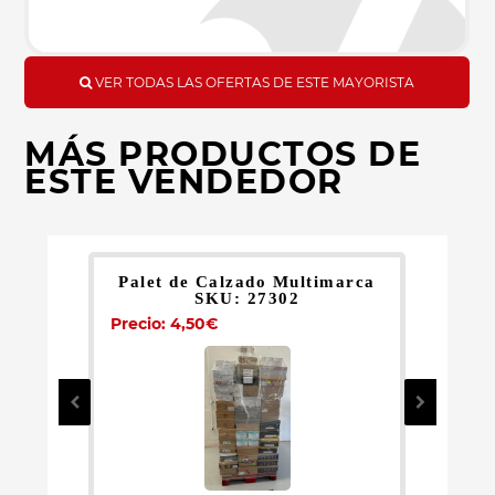
VER TODAS LAS OFERTAS DE ESTE MAYORISTA
MÁS PRODUCTOS DE
ESTE VENDEDOR
Palet de Calzado Multimarca
SKU: 27302
Pr
Precio: 4,50€