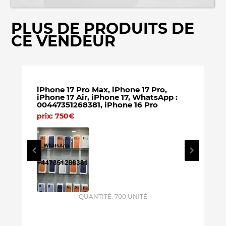
PLUS DE PRODUITS DE
CE VENDEUR
iPhone 17 Pro Max, iPhone 17 Pro,
Prix 
iPhone 17 Air, iPhone 17, WhatsApp :
Pro M
00447351268381, iPhone 16 Pro
iPhon
prix: 750€
prix:
QUANTITÉ: 700 UNITÉ