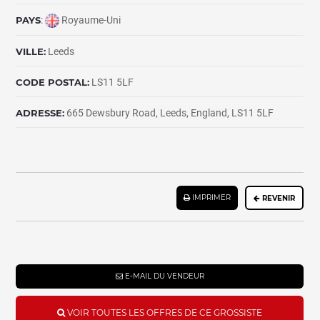
PAYS
:
Royaume-Uni
VILLE:
Leeds
CODE POSTAL:
LS11 5LF
ADRESSE:
665 Dewsbury Road, Leeds, England, LS11 5LF
IMPRIMER
REVENIR
E-MAIL DU VENDEUR
VOIR TOUTES LES OFFRES DE CE GROSSISTE