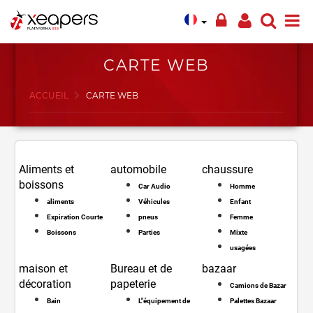
CARTE WEB
ACCUEIL
CARTE WEB
Aliments et
automobile
chaussure
boissons
Car Audio
Homme
aliments
Véhicules
Enfant
Expiration Courte
pneus
Femme
Boissons
Parties
Mixte
usagées
maison et
Bureau et de
bazaar
décoration
papeterie
Camions de Bazar
Bain
L"équipement de
Palettes Bazaar