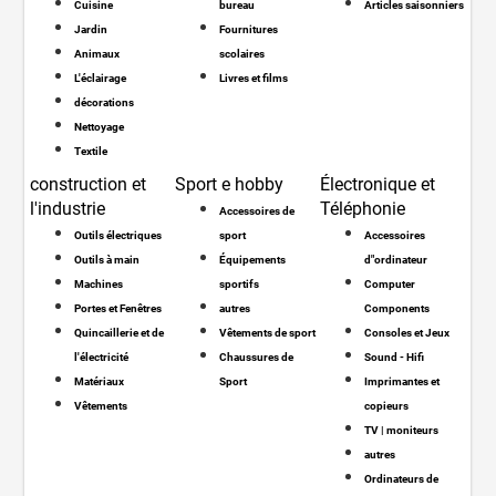
Cuisine
bureau
Articles saisonniers
Jardin
Fournitures
Animaux
scolaires
L'éclairage
Livres et films
décorations
Nettoyage
Textile
construction et
Sport e hobby
Électronique et
l'industrie
Téléphonie
Accessoires de
Outils électriques
sport
Accessoires
Outils à main
Équipements
d"ordinateur
Machines
sportifs
Computer
Portes et Fenêtres
autres
Components
Quincaillerie et de
Vêtements de sport
Consoles et Jeux
l'électricité
Chaussures de
Sound - Hifi
Matériaux
Sport
Imprimantes et
Vêtements
copieurs
TV | moniteurs
autres
Ordinateurs de