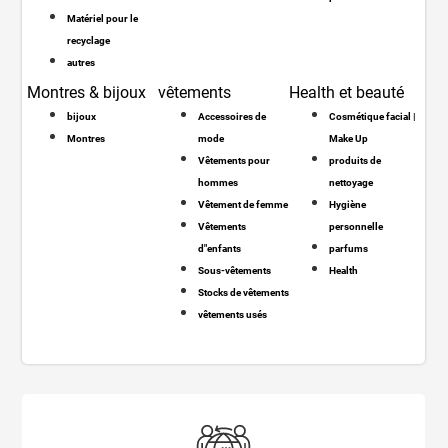
Matériel pour le
recyclage
autres
Montres & bijoux
vêtements
Health et beauté
bijoux
Accessoires de
Cosmétique facial |
Montres
mode
Make Up
Vêtements pour
produits de
hommes
nettoyage
Vêtement de femme
Hygiène
Vêtements
personnelle
d"enfants
parfums
Sous-vêtements
Health
Stocks de vêtements
vêtements usés