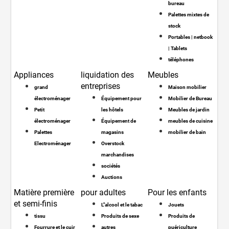
bureau
Palettes mixtes de
stock
Portables | netbook
| Tablets
téléphones
Appliances
liquidation des
Meubles
entreprises
grand
Maison mobilier
électroménager
Équipement pour
Mobilier de Bureau
Petit
les hôtels
Meubles de jardin
électroménager
Équipement de
meubles de cuisine
Palettes
magasins
mobilier de bain
Electroménager
Overstock
marchandises
sociétés
Auctions
Matière première
pour adultes
Pour les enfants
et semi-finis
L"alcool et le tabac
Jouets
tissu
Produits de sexe
Produits de
Fourrure et le cuir
autres
puériculture