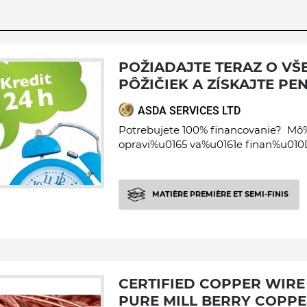
POŽIADAJTE TERAZ O VŠETKY TYPY
PÔŽIČIEK A ZÍSKAJTE PE
ASDA SERVICES LTD
Potrebujete 100% financovanie? M
opravi%u0165 va%u0161e finan%u010Dn
MATIÈRE PREMIÈRE ET SEMI-FINIS
CERTIFIED COPPER WIRE SCRAP 99.99%,
PURE MILL BERRY COPP