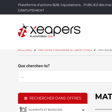
Plateforme d'actions B2B, liquidations... PUBLIEZ dès m
GRATUITEMENT
ACCUEIL
MATIÈRE PREMIÈRE ET SEMI-FINIS
MATÉRIE
Que cherches-tu?
MA
RECHERCHER DANS OFFRES
ALIMENTS ET BOISSONS