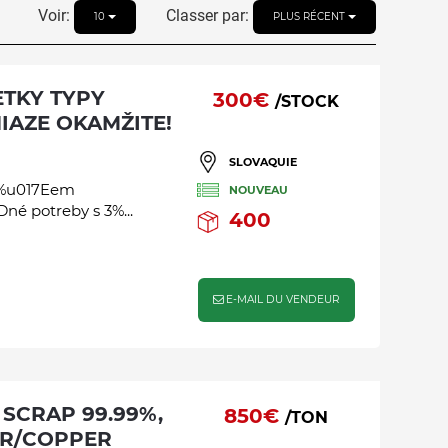
Voir:
Classer par:
10
PLUS RÉCENT
300€
/STOCK
NIAZE OKAMŽITE!
SLOVAQUIE
ô%u017Eem
NOUVEAU
é potreby s 3%...
400
E-MAIL DU VENDEUR
850€
/TON
ER/COPPER