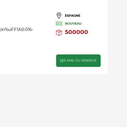
ESPAGNE
NOUVEAU
ion%uFF1A0.016-
500000
E-MAIL DU VENDEUR