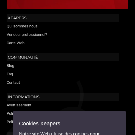
XEAPERS
Qui sommes nous
Vendeur professionnel?
Carte Web
COMMUNAUTÉ
Blog
Faq
Contact
INFORMATIONS
Avertissement
Politique de cookies
Politique de confidentialité
Cookies Xeapers
Notre site Web utilise des cookies pour