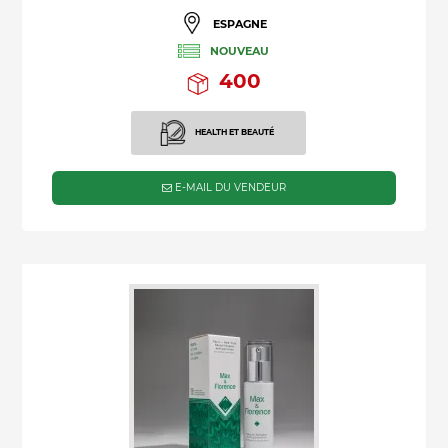
ESPAGNE
NOUVEAU
400
HEALTH ET BEAUTÉ
E-MAIL DU VENDEUR