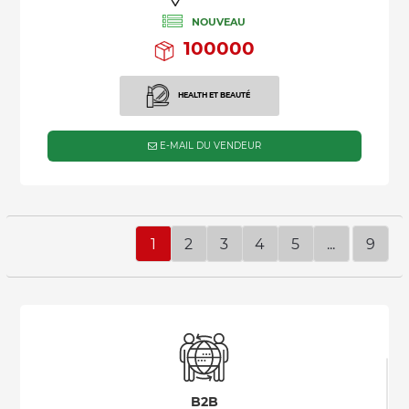
NOUVEAU
100000
HEALTH ET BEAUTÉ
E-MAIL DU VENDEUR
1
2
3
4
5
...
9
B2B