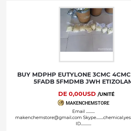
BUY MDPHP EUTYLONE 3CMC 4CMC APVP
5FADB 5FMDMB JWH ETIZOLA
DE 0,00USD
/UNITÉ
MAKENCHEMSTORE
Email ..........
makenchemstore@gmail.com Skype........chemical.ye
ID............