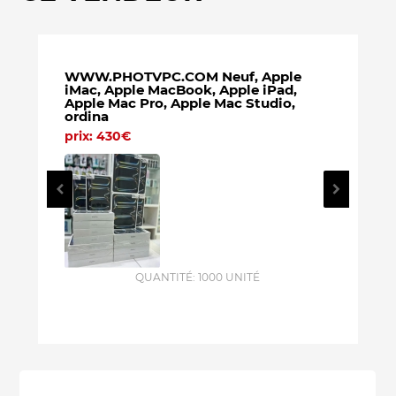
WWW.PHOTVPC.COM Neuf, Apple
WWW.
iMac, Apple MacBook, Apple iPad,
iMac,
Apple Mac Pro, Apple Mac Studio,
Apple
ordina
ordin
prix: 430€
prix:
QUANTITÉ: 1000 UNITÉ